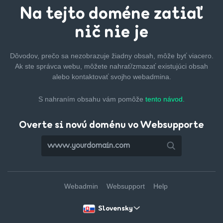
Na tejto
doméne zatiaľ
nič nie je
Dôvodov, prečo sa nezobrazuje žiadny obsah, môže byť
viacero.
Ak ste správca webu, môžete nahrať/zmazať
existujúci obsah
alebo kontaktovať svojho webadmina.
S nahraním obsahu vám pomôže
tento návod.
Overte si novú doménu vo Websupporte
Webadmin
Websupport
Help
Slovensky